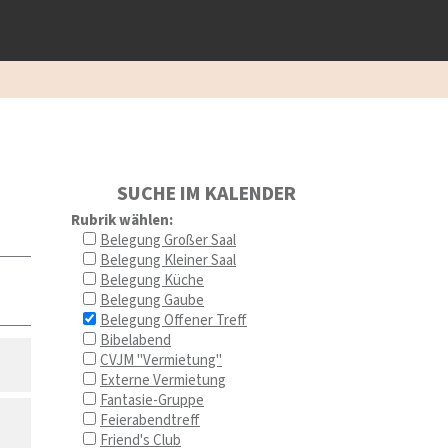
SUCHE IM KALENDER
Rubrik wählen:
Belegung Großer Saal
Belegung Kleiner Saal
Belegung Küche
Belegung Gaube
Belegung Offener Treff
Bibelabend
CVJM "Vermietung"
Externe Vermietung
Fantasie-Gruppe
Feierabendtreff
Friend's Club