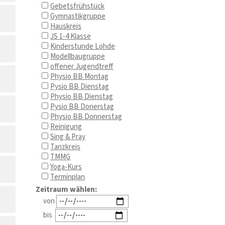
Gebetsfrühstück
Gymnastikgruppe
Hauskreis
JS 1-4 Klasse
Kinderstunde Lohde
Modellbaugruppe
offener Jugendtreff
Physio BB Montag
Pysio BB Dienstag
Physio BB Dienstag
Pysio BB Donerstag
Physio BB Donnerstag
Reinigung
Sing & Pray
Tanzkreis
TMMG
Yoga-Kurs
Terminplan
Zeitraum wählen:
von
bis