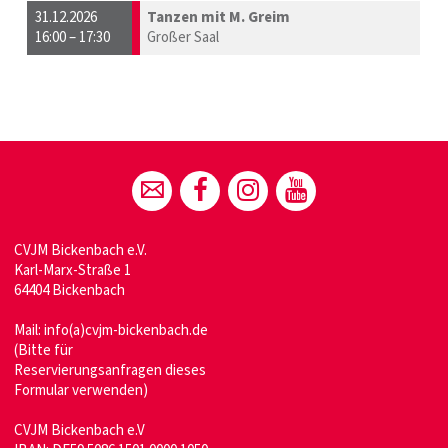
31.12.2026
Tanzen mit M. Greim
16:00 – 17:30
Großer Saal
CVJM Bickenbach e.V.
Karl-Marx-Straße 1
64404 Bickenbach
Mail:
info(a)cvjm-bickenbach.de
(Bitte für
Reservierungsanfragen dieses
Formular verwenden)
CVJM Bickenbach e.V