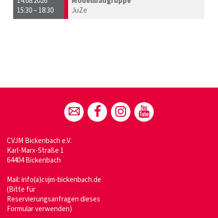
14.08.2026
Modellbaugruppe
15:30 – 18:30
JuZe
CVJM Bickenbach e.V.
Karl-Marx-Straße 1
64404 Bickenbach
Mail:
info(a)cvjm-bickenbach.de
(Bitte für
Reservierungsanfragen dieses
Formular verwenden)