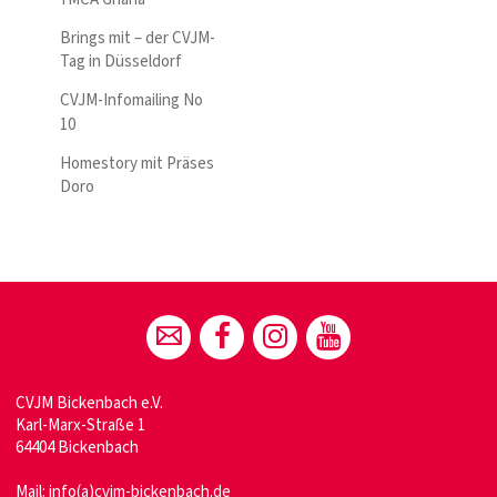
Brings mit – der CVJM-
Tag in Düsseldorf
CVJM-Infomailing No
10
Homestory mit Präses
Doro
CVJM Bickenbach e.V.
Karl-Marx-Straße 1
64404 Bickenbach
Mail:
info(a)cvjm-bickenbach.de