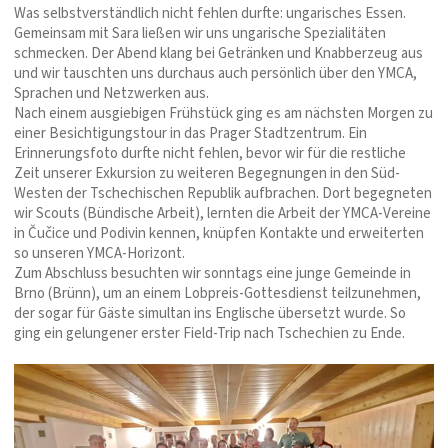
Was selbstverständlich nicht fehlen durfte: ungarisches Essen.
Gemeinsam mit Sara ließen wir uns ungarische Spezialitäten
schmecken. Der Abend klang bei Getränken und Knabberzeug aus
und wir tauschten uns durchaus auch persönlich über den YMCA,
Sprachen und Netzwerken aus.
Nach einem ausgiebigen Frühstück ging es am nächsten Morgen zu
einer Besichtigungstour in das Prager Stadtzentrum. Ein
Erinnerungsfoto durfte nicht fehlen, bevor wir für die restliche
Zeit unserer Exkursion zu weiteren Begegnungen in den Süd-
Westen der Tschechischen Republik aufbrachen. Dort begegneten
wir Scouts (Bündische Arbeit), lernten die Arbeit der YMCA-Vereine
in Čučice und Podivin kennen, knüpfen Kontakte und erweiterten
so unseren YMCA-Horizont.
Zum Abschluss besuchten wir sonntags eine junge Gemeinde in
Brno (Brünn), um an einem Lobpreis-Gottesdienst teilzunehmen,
der sogar für Gäste simultan ins Englische übersetzt wurde. So
ging ein gelungener erster Field-Trip nach Tschechien zu Ende.