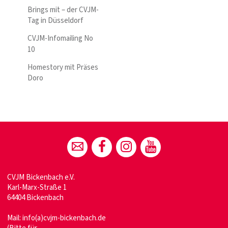
Brings mit – der CVJM-
Tag in Düsseldorf
CVJM-Infomailing No
10
Homestory mit Präses
Doro
CVJM Bickenbach e.V.
Karl-Marx-Straße 1
64404 Bickenbach
Mail:
info(a)cvjm-bickenbach.de