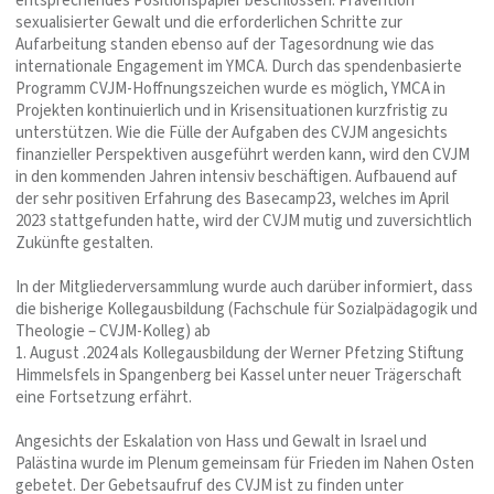
entsprechendes Positionspapier beschlossen. Prävention
sexualisierter Gewalt und die erforderlichen Schritte zur
Aufarbeitung standen ebenso auf der Tagesordnung wie das
internationale Engagement im YMCA. Durch das spendenbasierte
Programm CVJM-Hoffnungszeichen wurde es möglich, YMCA in
Projekten kontinuierlich und in Krisensituationen kurzfristig zu
unterstützen. Wie die Fülle der Aufgaben des CVJM angesichts
finanzieller Perspektiven ausgeführt werden kann, wird den CVJM
in den kommenden Jahren intensiv beschäftigen. Aufbauend auf
der sehr positiven Erfahrung des Basecamp23, welches im April
2023 stattgefunden hatte, wird der CVJM mutig und zuversichtlich
Zukünfte gestalten.
In der Mitgliederversammlung wurde auch darüber informiert, dass
die bisherige Kollegausbildung (Fachschule für Sozialpädagogik und
Theologie – CVJM-Kolleg) ab
1. August .2024 als Kollegausbildung der Werner Pfetzing Stiftung
Himmelsfels in Spangenberg bei Kassel unter neuer Trägerschaft
eine Fortsetzung erfährt.
Angesichts der Eskalation von Hass und Gewalt in Israel und
Palästina wurde im Plenum gemeinsam für Frieden im Nahen Osten
gebetet. Der Gebetsaufruf des CVJM ist zu finden unter