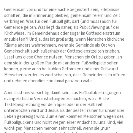
Gemeinsam von und für eine Sache begeistert sein, Erlebnisse
schaffen, die in Erinnerung bleiben, gemeinsam feiern und Zeit
verbringen. Was für den Fußball gilt, darf (und muss) auch für
Gemeinde gelten. Was liegt da näher, als PublicViewing auf der
Kirchwiese, im Gemeindehaus oder sogar im Gottesdienstraum
anzubieten?! Und ja, das ist großartig, wenn Menschen kirchliche
Räume anders wahrnehmen, wenn sie Gemeinde als Ort von
Gemeinschaft auch außerhalb der Gottesdienstzeiten erleben.
Lasst uns diese Chance nutzen, Menschen ein Ort zu geben, an
dem sie in der großen Runde mit anderen Fußballspiele sehen
können, gerne auch bei kühlen Getränken und einer Grillwurst.
Menschen werden es wertschätzen, dass Gemeinden sich öffnen
und nehmen ebendiese nochmal ganz neu wahr.
Aber lasst uns vorsichtig damit sein, aus Fußballübertragungen
evangelistische Veranstaltungen zu machen, wo z. B. die
Taktikbesprechung vor dem Spiel oder in der Halbzeit
unterbrochen wird und Jesus als der beste Trainer für unser aller
Leben gepredigt wird. Zum einen kommen Menschen wegen des
Fußballguckens und nicht wegen einer Andacht zu uns. Und, viel
wichtiger, Menschen merken sehr schnell, wenn sie „nur“