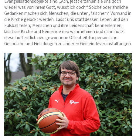
Evangelisationsobjekte sind. „Ach, jetzt erzählen sie uns doch
wieder was von ihrem Gott, wusst ich doch.“ Solche oder ähnliche
Gedanken machen sich Menschen, die unter „falschem“ Vorwand in
die Kirche gelockt werden. Lasst uns stattdessen Leben und den
Fußball teilen, Menschen und ihre Leidenschaft kennenlernen,
lasst sie Kirche und Gemeinde neu wahrnehmen und dann nutzt
diese hoffentlich neu gewonnene Offenheit für persönliche
Gespräche und Einladungen zu anderen Gemeindeveranstaltungen.