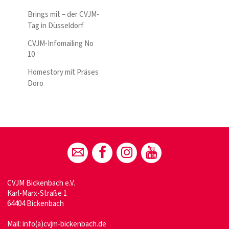
Brings mit – der CVJM-
Tag in Düsseldorf
CVJM-Infomailing No
10
Homestory mit Präses
Doro
CVJM Bickenbach e.V.
Karl-Marx-Straße 1
64404 Bickenbach
Mail:
info(a)cvjm-bickenbach.de