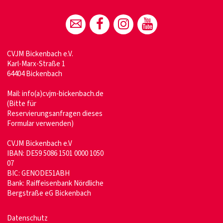
CVJM Bickenbach e.V.
Karl-Marx-Straße 1
64404 Bickenbach
Mail:
info(a)cvjm-bickenbach.de
(Bitte für
Reservierungsanfragen dieses
Formular verwenden)
CVJM Bickenbach e.V
IBAN: DE59 5086 1501 0000 1050
07
BIC: GENODE51ABH
Bank: Raiffeisenbank Nördliche
Bergstraße eG Bickenbach
Datenschutz