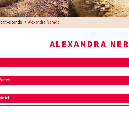
itarbeitende
>
Alexandra Neradt
ALEXANDRA NE
Person
bin ich