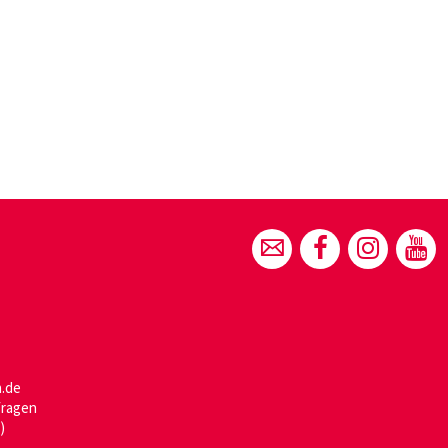
h.de
fragen
)