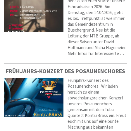
den Osterferien startet unsere
Fahrradsaison 2026 Am
Dienstag, den 14.04.2026, geht
es los. Treffpunkt ist wie immer
das Gemeindezentrum in
Büschergrund. Neu ist die
Leitung der MTB Gruppe, ab
dieser Saison unter David
Hoffmann und Micha Hagemeier.
Mehr Infos für Interessierte …
FRÜHJAHRS-KONZERT DES POSAUNENCHORES
Frühjahrs-Konzert des
Posaunenchores Wir laden
herzlich zu einem
abwechslungsreichen Konzert
unseres Posaunenchors
gemeinsam mit dem Tuba-
Quartett KontraBrass ein. Freut
euch mit uns auf eine bunte
Mischung aus bekannten