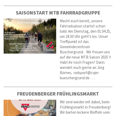
SAISONSTART MTB FAHRRADGRUPPE
Macht euch bereit, unsere
Fahrradsaison startet schon
bald. Am Dienstag, den 01.04.25,
um 18.30 Uhr geht's los. Unser
Treffpunkt ist das
Gemeindezentrum
Büschergrund. Wir freuen uns
auf die neue MTB Saison 2025 !!
Habt ihr noch Fragen? Dann
wendet euch gerne an Jörg
Börner, radsport@cvjm-
bueschergrund.de …
FREUDENBERGER FRÜHLINGSMARKT
Wir sind wieder mit dabei, beim
Frühlingsmarkt in Freudenberg!
Wir bieten leckere Waffeln vom