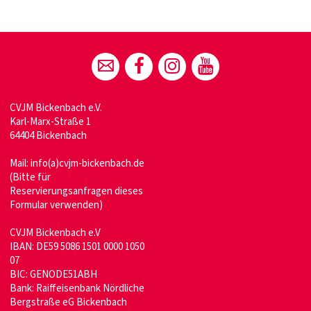
CVJM Bickenbach e.V.
Karl-Marx-Straße 1
64404 Bickenbach
Mail:
info(a)cvjm-bickenbach.de
(Bitte für
Reservierungsanfragen dieses
Formular verwenden)
CVJM Bickenbach e.V
IBAN: DE59 5086 1501 0000 1050
07
BIC: GENODE51ABH
Bank: Raiffeisenbank Nördliche
Bergstraße eG Bickenbach